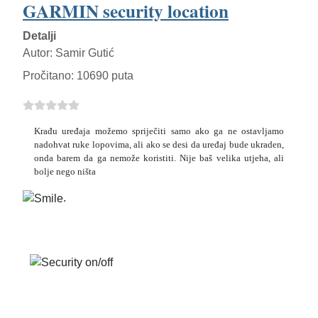
GARMIN security location
Detalji
Autor:
Samir Gutić
Pročitano: 10690 puta
Krađu uređaja možemo spriječiti samo ako ga ne ostavljamo
nadohvat ruke lopovima, ali ako se desi da uređaj bude ukraden,
onda barem da ga nemože koristiti. Nije baš velika utjeha, ali
bolje nego ništa
.
T
o
G
L
si