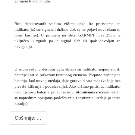
gornjem lijevom uglu.
Broj detektovanih satelita vidimo tako što pritisnemo na
indikator jačine signala i držimo dok se ne pojavi novi ekran (o
tome kasnije). U primjeru na slici, GARMIN nüvi 255w je
uključen u zgradi pa je signal slab ali ipak dovoljan za
navigaciju.
U istom redu, u desnom uglu ekrana su indikator napunjenosti
baterije i sat sa prikazom trenutnog vremena. Potpuno napunjena
baterija, kod novog uređaja, daje gotovo 4 sata rada (vožnje bez
previše klikanja i podešavanja). Ako držimo pritisnut indikator
napunjenosti baterije, pojavi se novi
Maintenance screen
, ekran
sa naprednim opcijama podešavanja i testiranja uređaja (o tome
kasnije).
Opširnije: …