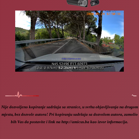
Nije dozvoljeno kopiranje sadržaja sa stranice, u svrhu objavljivanja na drugom
mjestu, bez dozvole autora! Pri kopiranju sadržaja sa dozvolom autora, zamolio
bih Vas da postavite i link na http://amicus.ba kao izvor informacija.