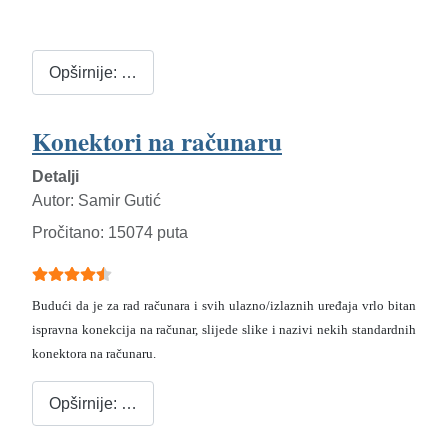
Opširnije: …
Konektori na računaru
Detalji
Autor:
Samir Gutić
Pročitano: 15074 puta
Ocjene članaka:
4.5
(
5
glasova)
Budući da je za rad računara i svih ulazno/izlaznih uređaja vrlo bitan
ispravna konekcija na računar, slijede slike i nazivi nekih standardnih
konektora na računaru.
Opširnije: …