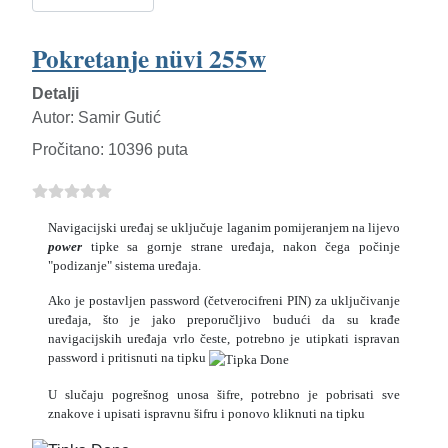
Pokretanje nüvi 255w
Detalji
Autor:
Samir Gutić
Pročitano: 10396 puta
Navigacijski uređaj se uključuje laganim pomijeranjem na lijevo
power
tipke sa gornje strane uređaja, nakon čega počinje
"podizanje" sistema uređaja.
Ako je postavljen password (četverocifreni PIN) za uključivanje
uređaja, što je jako preporučljivo budući da su krađe
navigacijskih uređaja vrlo česte, potrebno je utipkati ispravan
password i pritisnuti na tipku
U slučaju pogrešnog unosa šifre, potrebno je pobrisati sve
znakove i upisati ispravnu šifru i ponovo kliknuti na tipku