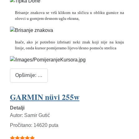
Brisanje znakova se vrši klikom na sličicu u obliku gumice na
olovci u gornjem desnom uglu ekrana,
Inače, ako je potrebno izbrisati neki znak koji nije na kraju
linije, onda kursor pomijeramo lijevo/desno pomoću strelica
Opširnije: …
GARMIN nüvi 255w
Detalji
Autor:
Samir Gutić
Pročitano: 14620 puta
Ocjene članaka:
5
(
5
glasova)