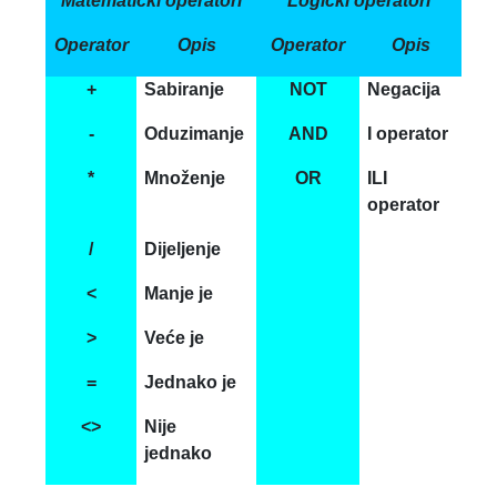
Matematički operatori
Logički operatori
Operator
Opis
Operator
Opis
+
Sabiranje
NOT
Negacija
-
Oduzimanje
AND
I operator
*
Množenje
OR
ILI
operator
/
Dijeljenje
<
Manje je
>
Veće je
=
Jednako je
<>
Nije
jednako