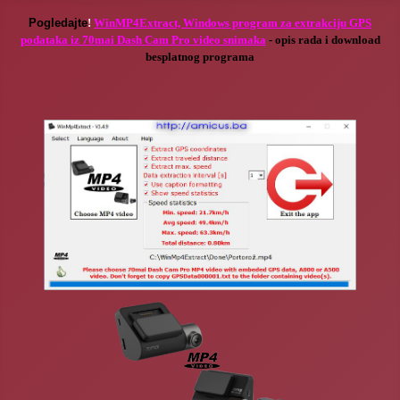
Po
gledajte
!
WinMP4Extract, Windows program za extrakciju GPS
podataka iz 70mai Dash Cam Pro video snimaka
- opis rada i download
besplatnog programa