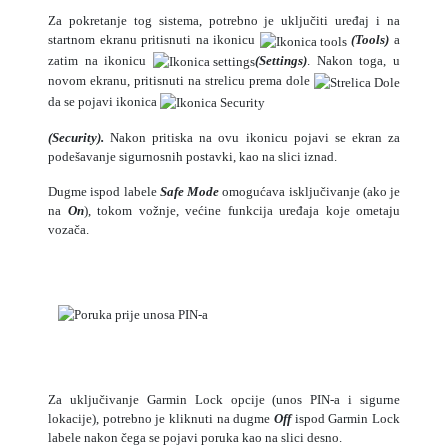
Za pokretanje tog sistema, potrebno je uključiti uređaj i na
startnom ekranu pritisnuti na ikonicu
(Tools)
a
zatim na ikonicu
(Settings)
. Nakon toga, u
novom ekranu, pritisnuti na strelicu prema dole
da se pojavi ikonica
(Security).
Nakon pritiska na ovu ikonicu pojavi se ekran za
podešavanje sigurnosnih postavki, kao na slici iznad.
Dugme ispod labele
Safe Mode
omogućava isključivanje (ako je
na
On
), tokom vožnje, većine funkcija uređaja koje ometaju
vozača.
Za uključivanje Garmin Lock opcije (unos PIN-a i sigurne
lokacije), potrebno je kliknuti na dugme
Off
ispod Garmin Lock
labele nakon čega se pojavi poruka kao na slici desno.