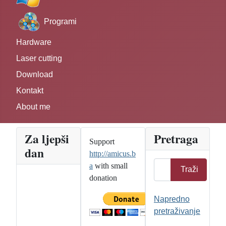
Programi
Hardware
Laser cutting
Download
Kontakt
About me
Za ljepši
Pretraga
Support
dan
http://amicus.b
Traži
a
with small
Traži
donation
Napredno
pretraživanje