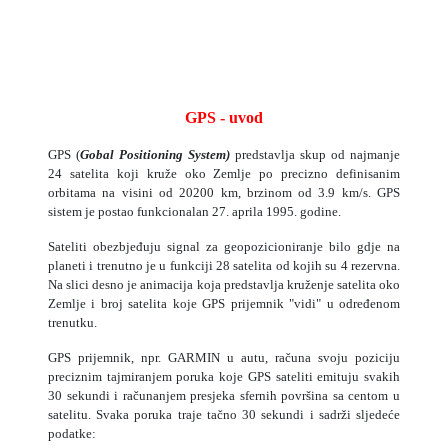
GPS - uvod
GPS (
Gobal Positioning System)
predstavlja skup od najmanje
24 satelita koji kruže oko Zemlje po precizno definisanim
orbitama na visini od 20200 km, brzinom od 3.9 km/s. GPS
sistem je postao funkcionalan 27. aprila 1995. godine.
Sateliti obezbjeđuju signal za geopozicioniranje bilo gdje na
planeti i trenutno je u funkciji 28 satelita od kojih su 4 rezervna.
Na slici desno je animacija koja predstavlja kruženje satelita oko
Zemlje i broj satelita koje GPS prijemnik "vidi" u određenom
trenutku.
GPS prijemnik, npr. GARMIN u autu, računa svoju poziciju
preciznim tajmiranjem poruka koje GPS sateliti emituju svakih
30 sekundi i računanjem presjeka sfernih površina sa centom u
satelitu. Svaka poruka traje tačno 30 sekundi i sadrži sljedeće
podatke: