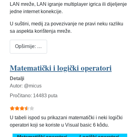
LAN mreže, LAN igranje multiplayer igrica ili dijeljenje
jedne internet konekcije.
U suštini, medij za povezivanje ne pravi neku razliku
sa aspekta korištenja mreže.
Opširnije: …
Matematički i logički operatori
Detalji
Autor:
@micus
Pročitano: 14483 puta
Ocjene članaka:
3.5
(
5
glasova)
U tabeli ispod su prikazani matematički i neki logički
operatori koji se koriste u Visual basic 6 kôdu.