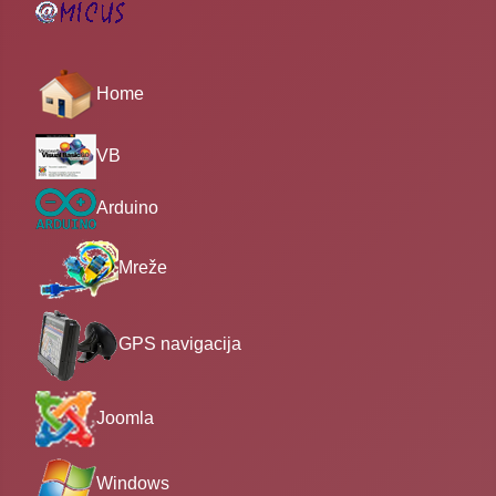
Home
VB
Arduino
Mreže
GPS navigacija
Joomla
Windows