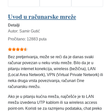
Uvod u računarske mreže
Detalji
Autor:
Samir Gutić
Pročitano: 12883 puta
Ocjene članaka:
4.5
(
5
glasova)
Bez pretjerivanja, može se reći da je danas svaki
računar povezan u neku vrstu mreže. Bilo da je u
pitanju internet konekcija, wireless (bežična), LAN
(Local Area Network), VPN (Virtual Private Network) ili
neka druga vrsta povezivanja, računari čine
računarsku mrežu.
Ako je u pitanju kućna mreža, najčešće je to LAN
mreža izvedena UTP kablom ili sa wireless access
point-om. Koristi se za razmjenu podataka, chat preko