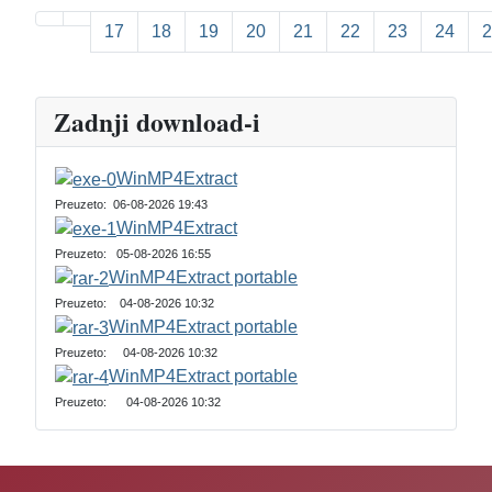
17
18
19
20
21
22
23
24
2
Page 26 of 26
Zadnji download-i
WinMP4Extract
Preuzeto: 06-08-2026 19:43
WinMP4Extract
Preuzeto: 05-08-2026 16:55
WinMP4Extract portable
Preuzeto: 04-08-2026 10:32
WinMP4Extract portable
Preuzeto: 04-08-2026 10:32
WinMP4Extract portable
Preuzeto: 04-08-2026 10:32