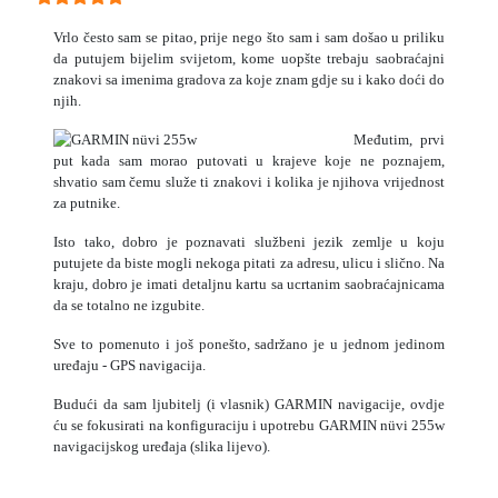
Vrlo često sam se pitao, prije nego što sam i sam došao u priliku
da putujem bijelim svijetom, kome uopšte trebaju saobraćajni
znakovi sa imenima gradova za koje znam gdje su i kako doći do
njih.
Međutim, prvi
put kada sam morao putovati u krajeve koje ne poznajem,
shvatio sam čemu služe ti znakovi i kolika je njihova vrijednost
za putnike.
Isto tako, dobro je poznavati službeni jezik zemlje u koju
putujete da biste mogli nekoga pitati za adresu, ulicu i slično. Na
kraju, dobro je imati detaljnu kartu sa ucrtanim saobraćajnicama
da se totalno ne izgubite.
Sve to pomenuto i još ponešto, sadržano je u jednom jedinom
uređaju - GPS navigacija.
Budući da sam ljubitelj (i vlasnik) GARMIN navigacije, ovdje
ću se fokusirati na konfiguraciju i upotrebu GARMIN nüvi 255w
navigacijskog uređaja (slika lijevo).