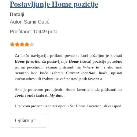
Postavljanje Home pozicije
Detalji
Autor:
Samir Gutić
Pročitano: 10449 puta
Ocjene članaka:
4
(
5
glasova)
Za lakšu navigaciju prlikom povratka kući poželjno je kreirati
Home favorite
. Za postavljanje
Home
(Kuća) pozicije potrebno
je, na početnom ekranu pritisnuti na
Wh
ere to?
i ako smo
trenutno kod kuće izabrati
Current location
. Inače, upisati
kućnu adresu ili izabrati iz već postavljenih favorit-a.
Ako je potrebno promijeniti Home favorite onda pritisnuti na
Tools
i onda izabrati
My data
.
U novom prozoru izabrati opciju Set Home Location, slika ispod.
Opširnije: …