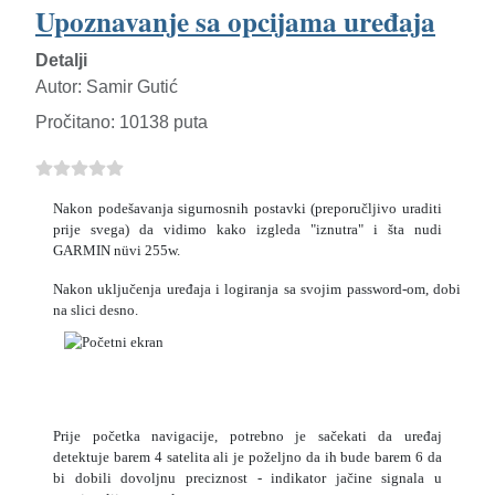
Upoznavanje sa opcijama uređaja
Detalji
Autor:
Samir Gutić
Pročitano: 10138 puta
Nakon podešavanja sigurnosnih postavki (preporučljivo uraditi
prije svega) da vidimo kako izgleda "iznutra" i šta nudi
GARMIN nüvi 255w.
Nakon uključenja uređaja i logiranja sa svojim password-om, dobijamo
na slici desno.
Prije početka navigacije, potrebno je sačekati da uređaj
detektuje barem 4 satelita ali je poželjno da ih bude barem 6 da
bi dobili dovoljnu preciznost - indikator jačine signala u