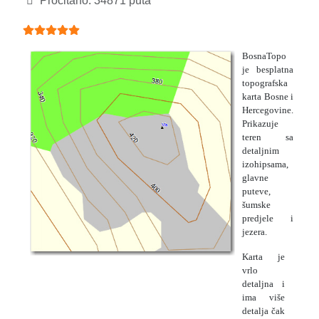
Pročitano: 34871 puta
Ocjene članaka:
5
(
5
glasova)
BosnaTopo
je besplatna
topografska
karta Bosne i
Hercegovine.
Prikazuje
teren sa
detaljnim
izohipsama,
glavne
puteve,
šumske
predjele i
jezera.
Karta je
vrlo
detaljna i
ima više
detalja čak