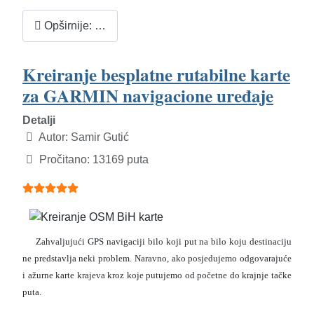
Opširnije: …
Kreiranje besplatne rutabilne karte
za GARMIN navigacione uređaje
Detalji
Autor:
Samir Gutić
Pročitano: 13169 puta
Ocjene članaka:
5
(
5
glasova)
Zahvaljujući GPS navigaciji bilo koji put na bilo koju destinaciju
ne predstavlja neki problem. Naravno, ako posjedujemo odgovarajuće
i ažurne karte krajeva kroz koje putujemo od početne do krajnje tačke
puta.