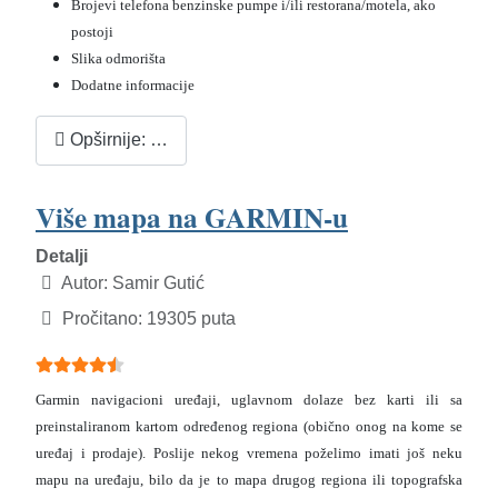
Brojevi telefona benzinske pumpe i/ili restorana/motela, ako
postoji
Slika odmorišta
Dodatne informacije
Opširnije: …
Više mapa na GARMIN-u
Detalji
Autor:
Samir Gutić
Pročitano: 19305 puta
Ocjene članaka:
4.5
(
5
glasova)
Garmin navigacioni uređaji, uglavnom dolaze bez karti ili sa
preinstaliranom kartom određenog regiona (obično onog na kome se
uređaj i prodaje). Poslije nekog vremena poželimo imati još neku
mapu na uređaju, bilo da je to mapa drugog regiona ili topografska