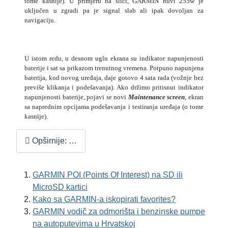
tome kasnije). U primjeru na slici, GARMIN nüvi 255w je
uključen u zgradi pa je signal slab ali ipak dovoljan za
navigaciju.
U istom redu, u desnom uglu ekrana su indikator napunjenosti
baterije i sat sa prikazom trenutnog vremena. Potpuno napunjena
baterija, kod novog uređaja, daje gotovo 4 sata rada (vožnje bez
previše klikanja i podešavanja). Ako držimo pritisnut indikator
napunjenosti baterije, pojavi se novi
Maintenance screen
, ekran
sa naprednim opcijama podešavanja i testiranja uređaja (o tome
kasnije).
Opširnije: …
GARMIN POI (Points Of Interest) na SD ili
MicroSD kartici
Kako sa GARMIN-a iskopirati favorites?
GARMIN vodič za odmorišta i benzinske pumpe
na autoputevima u Hrvatskoj