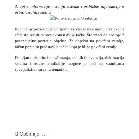
3. opšte informacije i stanju sistema i približne informacije o
orbiti ostalih satelita
Računanje pozicije GPS prijemnika vrši se na osnovu presjeka tri
sfere što rezultira presjekom u dvije tačke. Što znači da postoje 2
potencijalne pozicije objekta. Za objekat na površini zemlje,
tačnu poziciju predstavlja tačka koja je bliža površini zemlje.
Detaljan opis principa računanja, radnih frekvencija, deklinacija
satelita i ostale tehnikalije moguće je naći na stranicama
specijaliziranim za tu tematiku.
Opširnije: …