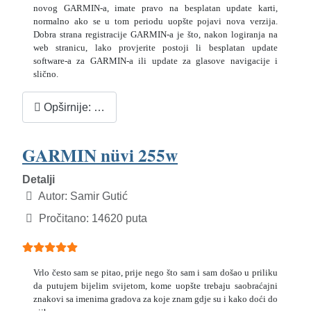
novog GARMIN-a, imate pravo na besplatan update karti,
normalno ako se u tom periodu uopšte pojavi nova verzija.
Dobra strana registracije GARMIN-a je što, nakon logiranja na
web stranicu, lako provjerite postoji li besplatan update
software-a za GARMIN-a ili update za glasove navigacije i
slično.
Opširnije: …
GARMIN nüvi 255w
Detalji
Autor:
Samir Gutić
Pročitano: 14620 puta
Ocjene članaka:
5
(
5
glasova)
Vrlo često sam se pitao, prije nego što sam i sam došao u priliku
da putujem bijelim svijetom, kome uopšte trebaju saobraćajni
znakovi sa imenima gradova za koje znam gdje su i kako doći do