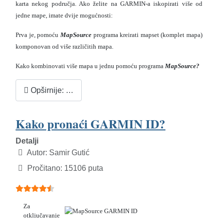
karta nekog područja. Ako želite na GARMIN-a iskopirati više od
jedne mape, imate dvije mogućnosti:
Prva je, pomoću
MapSource
programa kreirati mapset (komplet mapa)
komponovan od više različitih mapa.
Kako kombinovati više mapa u jednu pomoću programa
MapSource?
Opširnije: …
Kako pronaći GARMIN ID?
Detalji
Autor:
Samir Gutić
Pročitano: 15106 puta
Ocjene članaka:
4.5
(
5
glasova)
Za
otključavanje