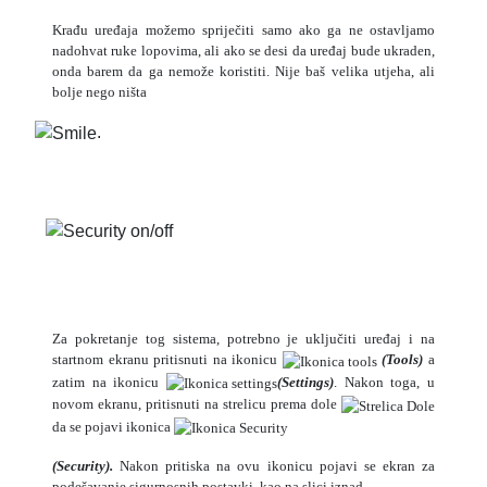
Krađu uređaja možemo spriječiti samo ako ga ne ostavljamo
nadohvat ruke lopovima, ali ako se desi da uređaj bude ukraden,
onda barem da ga nemože koristiti. Nije baš velika utjeha, ali
bolje nego ništa
.
T
o
G
L
si
Za pokretanje tog sistema, potrebno je uključiti uređaj i na
startnom ekranu pritisnuti na ikonicu
(Tools)
a
zatim na ikonicu
(Settings)
. Nakon toga, u
novom ekranu, pritisnuti na strelicu prema dole
da se pojavi ikonica
(Security).
Nakon pritiska na ovu ikonicu pojavi se ekran za
podešavanje sigurnosnih postavki, kao na slici iznad.