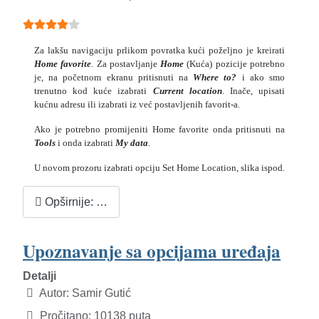
Ocjene članaka:
4
(
5
glasova)
Za lakšu navigaciju prlikom povratka kući poželjno je kreirati
Home favorite
. Za postavljanje
Home
(Kuća) pozicije potrebno
je, na početnom ekranu pritisnuti na
Wh
ere to?
i ako smo
trenutno kod kuće izabrati
Current location
. Inače, upisati
kućnu adresu ili izabrati iz već postavljenih favorit-a.
Ako je potrebno promijeniti Home favorite onda pritisnuti na
Tools
i onda izabrati
My data
.
U novom prozoru izabrati opciju Set Home Location, slika ispod.
Opširnije: …
Upoznavanje sa opcijama uređaja
Detalji
Autor:
Samir Gutić
Pročitano: 10138 puta