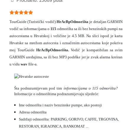
Pročitano: 13089 puta
Ocjene članaka:
5
(
5
glasova)
TourGuide (Turistički vodič)
HrAcBpOdmorišta
je detaljan GARMIN
vodič sa informacijama o
115
odmorišta sa ili bez benzinskih pumpi na
autocestama u Hrvatskoj i veličine je 4.5 MB. Na slici ispod je karta
Hrvatske sa mrežom autocesta i označenim autocestama koje pokriva
moj TourGuide
HrAcBpOdmorišta.
Vodič je kompatibilan sa svim
GARMIN uređajima, sa ili bez MP3 podrške jer je zvuk alarma kreiran
u vidu
wav
file-a.
Šta podrazumijevam pod tim
informacijama o 115 odmorišta?
Informacije o odmorištima podrazumijevaju sljedeće:
Ime odmorišta i naziv benzinske pumpe, ako postoji
Adresa odmorišta
Sadržaji odmorišta: PARKING, GORIVO, CAFFE, TRGOVINA,
RESTORAN, IGRAONICA, BANKOMAT ...