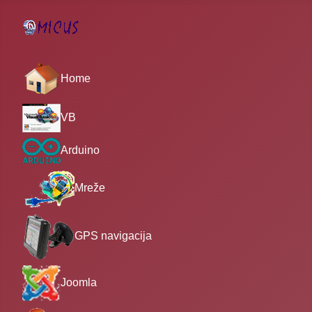
Home
VB
Arduino
Mreže
GPS navigacija
Joomla