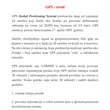
GPS - uvod
GPS (
Gobal Positioning System)
predstavlja skup od najmanje
24 satelita koji kruže oko Zemlje po precizno definisanim
orbitama na visini od 20200 km, brzinom od 3.9 km/s. GPS
sistem je postao funkcionalan 27. aprila 1995. godine.
Sateliti obezbjeđuju signal za geopozicioniranje bilo gdje na
planeti i trenutno je u funkciji 28 satelita od kojih su 4 rezervna.
Na slici desno je animacija koja predstavlja kruženje satelita oko
Zemlje i broj satelita koje GPS prijemnik "vidi" u određenom
trenutku.
GPS prijemnik, npr. GARMIN u autu, računa svoju poziciju
preciznim tajmiranjem poruka koje GPS sateliti emituju svakih
30 sekundi i računanjem presjeka sfernih površina sa centom u
satelitu. Svaka poruka traje tačno 30 sekundi i sadrži sljedeće
podatke:
1. vrijeme slanja poruke
2. precizne informacije o orbiti satelita date u sfernom polarnom
koordinatnom sistemu