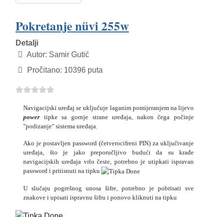
Pokretanje nüvi 255w
Detalji
Autor:
Samir Gutić
Pročitano: 10396 puta
Navigacijski uređaj se uključuje laganim pomijeranjem na lijevo
power
tipke sa gornje strane uređaja, nakon čega počinje
"podizanje" sistema uređaja.
Ako je postavljen password (četverocifreni PIN) za uključivanje
uređaja, što je jako preporučljivo budući da su krađe
navigacijskih uređaja vrlo česte, potrebno je utipkati ispravan
password i pritisnuti na tipku
U slučaju pogrešnog unosa šifre, potrebno je pobrisati sve
znakove i upisati ispravnu šifru i ponovo kliknuti na tipku