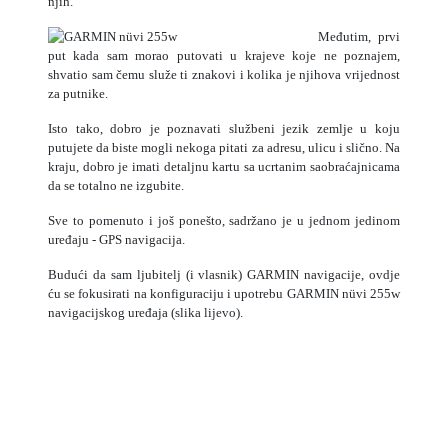
njih.
Međutim, prvi
put kada sam morao putovati u krajeve koje ne poznajem,
shvatio sam čemu služe ti znakovi i kolika je njihova vrijednost
za putnike.
Isto tako, dobro je poznavati službeni jezik zemlje u koju
putujete da biste mogli nekoga pitati za adresu, ulicu i slično. Na
kraju, dobro je imati detaljnu kartu sa ucrtanim saobraćajnicama
da se totalno ne izgubite.
Sve to pomenuto i još ponešto, sadržano je u jednom jedinom
uređaju - GPS navigacija.
Budući da sam ljubitelj (i vlasnik) GARMIN navigacije, ovdje
ću se fokusirati na konfiguraciju i upotrebu GARMIN nüvi 255w
navigacijskog uređaja (slika lijevo).