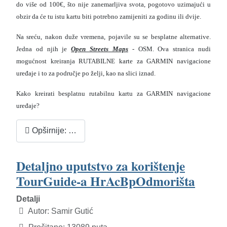
do više od 100€, što nije zanemarljiva svota, pogotovo uzimajući u
obzir da će tu istu kartu biti potrebno zamijeniti za godinu ili dvije.
Na sreću, nakon duže vremena, pojavile su se besplatne alternative.
Jedna od njih je
Open Streets Maps
- OSM. Ova stranica nudi
mogućnost kreiranja RUTABILNE karte za GARMIN navigacione
uređaje i to za područje po želji, kao na slici iznad.
Kako kreirati besplatnu rutabilnu kartu za GARMIN navigacione
uređaje?
Opširnije: …
Detaljno uputstvo za korištenje
TourGuide-a HrAcBpOdmorišta
Detalji
Autor:
Samir Gutić