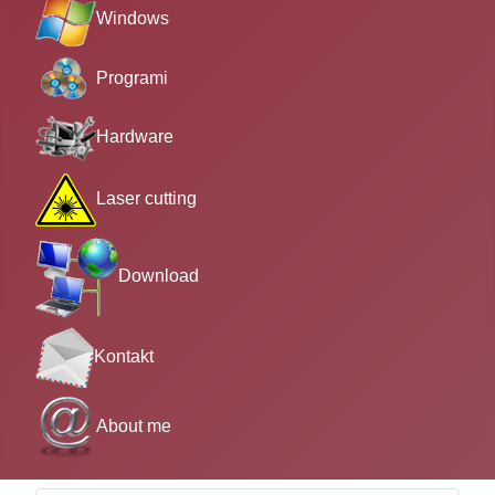
Windows
Programi
Hardware
Laser cutting
Download
Kontakt
About me