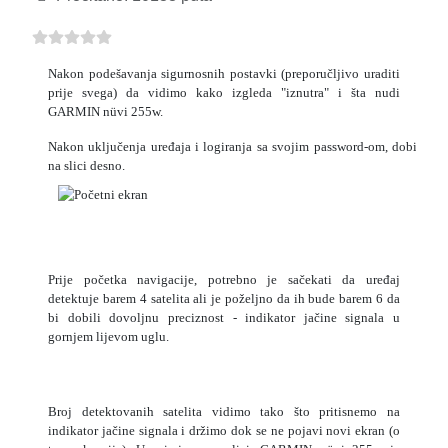
Nakon podešavanja sigurnosnih postavki (preporučljivo uraditi
prije svega) da vidimo kako izgleda "iznutra" i šta nudi
GARMIN nüvi 255w.
Nakon uključenja uređaja i logiranja sa svojim password-om, dobijamo
na slici desno.
Prije početka navigacije, potrebno je sačekati da uređaj
detektuje barem 4 satelita ali je poželjno da ih bude barem 6 da
bi dobili dovoljnu preciznost - indikator jačine signala u
gornjem lijevom uglu.
Broj detektovanih satelita vidimo tako što pritisnemo na
indikator jačine signala i držimo dok se ne pojavi novi ekran (o