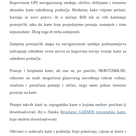
Kupovinom GPS navigacionog uređaja, obično, dobijamo i trenutno
aktualne karte određenog područja. Međutim, kako vrijeme prolazi,
kreiraju se novi putevi, ili u slučaju BiH tek se vrši kartiranje
postojećih, tako da karte koje posjedujemo postaju zastarjele i time
nepouzdane. Zbog toga ih treba zamijeniti.
Zamjena postojećih mapa na navigacionom uređaju podrazumijeva
izdvajanje određene svote novca za kupovinu novije verzije karte za
određeno područje.
Postoje i besplatne karte, ali one su, po pravilu, NERUTABILNE,
odnosno ne nude mogućnost glasovnog navođenja tokom vožnje,
izračuna i preračuna putanje i slično, nego samo prikaz trenutne
pozicije na karti.
Primjer takvih karti su topografske karte o kojima možete pročitati (i
download-ovati ih) u članku
Besplatne GARMIN topografske karte.
koje možete download-ovati
Odvisno o izdavaču karti i području koje pokrivaju, cijena se kreće i