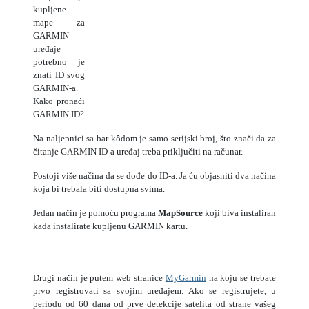
kupljene
mape za
GARMIN
uređaje
potrebno je
znati ID svog
GARMIN-a.
Kako pronaći
GARMIN ID?
Na naljepnici sa bar kôdom je samo serijski broj, što znači da za
čitanje GARMIN ID-a uređaj treba priključiti na računar.
Postoji više načina da se dođe do ID-a. Ja ću objasniti dva načina
koja bi trebala biti dostupna svima.
Jedan način je pomoću programa
MapSource
koji biva instaliran
kada instalirate kupljenu GARMIN kartu.
Drugi način je putem web stranice
MyGarmin
na koju se trebate
prvo registrovati sa svojim uređajem. Ako se registrujete, u
periodu od 60 dana od prve detekcije satelita od strane vašeg