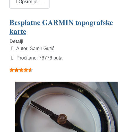
Opširnije: …
Besplatne GARMIN topografske
karte
Detalji
Autor:
Samir Gutić
Pročitano: 76776 puta
Ocjene članaka:
4.5
(
5
glasova)