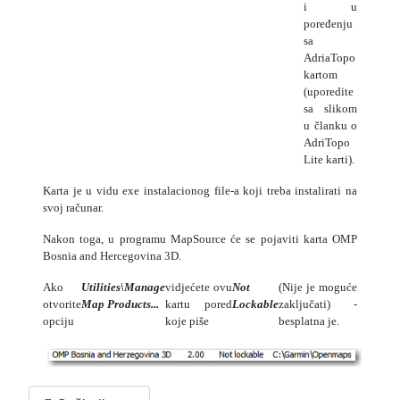
i u
poređenju
sa
AdriaTopo
kartom
(uporedite
sa slikom
u članku o
AdriTopo
Lite karti).
Karta je u vidu exe instalacionog file-a koji treba instalirati na
svoj računar.
Nakon toga, u programu MapSource će se pojaviti karta OMP
Bosnia and Hercegovina 3D.
Ako
Utilities\Manage
vidjećete ovu
Not
(Nije je moguće
otvorite
Map Products...
kartu pored
Lockable
zaključati) -
opciju
koje piše
besplatna je.