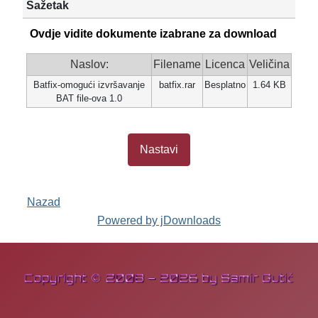
Sažetak
Ovdje vidite dokumente izabrane za download
Naslov:
Filename
Licenca
Veličina
Batfix-omogući izvršavanje
batfix.rar
Besplatno
1.64 KB
BAT file-ova 1.0
Captcha
*
Nastavi
Nazad
Powered by jDownloads