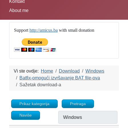
Kontakt
About me
Support
http://amicus.ba
with small donation
Vi ste ovdje:
Home
Download
Windows
Batfix-omogući izvršavanje BAT file-ova
Sažetak download-a
Prikaz kategorija
Pretraga
Naviše