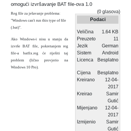
omogući izvršavanje BAT file-ova 1.0
(0 glasova)
Reg file za ješavanje problema:
Podaci
"Windows can't run this type of file
(.bat)".
Veličina
1.64 KB
Preuzeto
11
Ako Windows-i nisu u stanju da
Jezik
German
izvrše BAT file, pokretanjem reg
Sistem
Android
file-a batfix.reg će riješiti taj
Licenca
Besplatno
problem (lično provjerio na
Windows 10 Pro).
Cijena
Besplatno
Kreirano
12-04-
2017
Kreirao
Samir
Gutić
Mijenjano
12-04-
2017
Izmijenio
Samir
Gutić