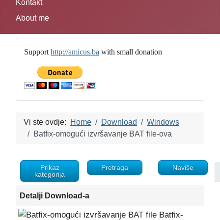
Kontakt
About me
Support
http://amicus.ba
with small donation
Vi ste ovdje:
Home
Download
Windows
Batfix-omogući izvršavanje BAT file-ova
Prikaz
Pretraga
Naviše
kategorija
Detalji Download-a
Batfix-