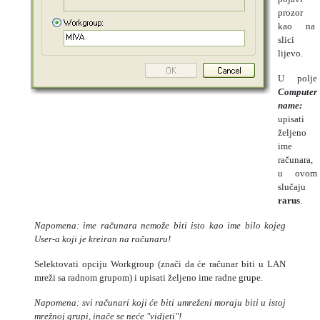
prozor
kao na
slici
lijevo.
U polje
Computer
name:
upisati
željeno
ime
računara,
u ovom
slučaju
rarus
.
Napomena: ime računara nemože biti isto kao ime bilo kojeg
User-a koji je kreiran na računaru!
Selektovati opciju Workgroup (znači da će računar biti u LAN
mreži sa radnom grupom) i upisati željeno ime radne grupe.
Napomena: svi računari koji će biti umreženi moraju biti u istoj
mrežnoj grupi, inače se neće "vidjeti"!