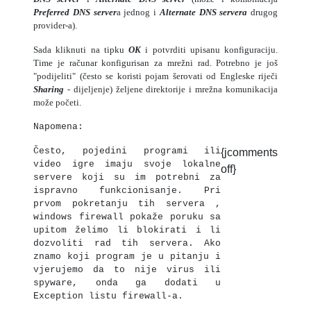
Preferred DNS server
a jednog i
Alternate DNS servera
drugog
provider-a).
Sada kliknuti na tipku
OK
i potvrditi upisanu konfiguraciju.
Time je računar konfigurisan za mrežni rad. Potrebno je još
"podijeliti" (često se koristi pojam šerovati od Engleske riječi
Sharing
- dijeljenje) željene direktorije i mrežna komunikacija
može početi.
Napomena:
Često, pojedini programi ili
{jcomments
video igre imaju svoje lokalne
off}
servere koji su im potrebni za
ispravno funkcionisanje. Pri
prvom pokretanju tih servera ,
windows firewall pokaže poruku sa
upitom želimo li blokirati i li
dozvoliti rad tih servera. Ako
znamo koji program je u pitanju i
vjerujemo da to nije virus ili
spyware, onda ga dodati u
Exception listu firewall-a.