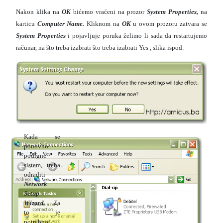
Nakon klika na
OK
bićemo vraćeni na prozor
System Properties,
na
karticu
Computer Name.
Kliknom na
OK
u ovom prozoru zatvara se
System Properties
i pojavljuje poruka želimo li sada da restartujemo
računar, na što treba izabrati što treba izabrati Yes , slika ispod.
Kada se
ponovno
podigne
sistem, treba
odraditi
N
etwork
Setup
Wizard
. Za
to je
potrebno