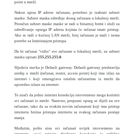
point u mreži.
Nakon upisa IP adrese računara, potrebno je izabrati subnet
masku. Subnet maska određuje doseg računara u lokalnoj mreži.
Proračun subnet maske maske se radi u binarnoj formi i služi za
određivanje opsega IP adresa kojima će računar imati pristup.
Ako se radi o kućnoj LAN mreži, broj računara je mali i nema
potrebe za limitiranjem pristupa.
Da bi računar "vidio" sve računare u lokalnoj mreži, za subnet
masku upisati
255.255.255.0
.
Sljedeća stavka je Default gateway. Default gateway predstavlja
uređaj u mreži (računar, router, access point) koji ima izlaz na
internet i koji omougćava ostalim računarima iz mreže da
uporedno izlaze na internet.
To znači da jednu intrenet konekciju istovremeno mogu koristiti
svi računari iz mreže. Naravno, propusni opseg se dijeli na sve
računare, tako da sa svakim novim računarom koji ima pristup
internetu brzina pristupa internetu sa svakog računara postaje
manja.
Međutim, pošto nisu svi računari uvijek istovremeno na
internetu, ovaj princip dijeljenja konekcije je prilično