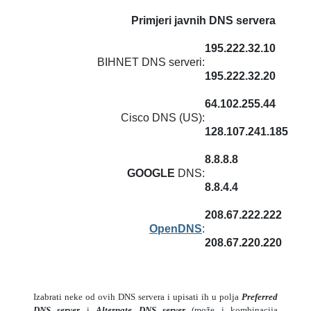
Primjeri javnih DNS servera
195.222.32.10
BIHNET DNS serveri:
195.222.32.20
64.102.255.44
Cisco DNS (US):
128.107.241.185
8.8.8.8
GOOGLE
DNS:
8.8.4.4
208.67.222.222
OpenDNS
:
208.67.220.220
Izabrati neke od ovih DNS servera i upisati ih u polja
Preferred
DNS server
i
Alternate DNS server
(može i kombinacija