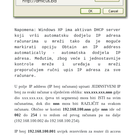
Napomena: Windows XP ima aktivan DHCP server
koji vrši automatsku dodjelu IP adresa
računarima u mreži tako da je moguće
markirati opciju Obtain an IP address
automatically - automatska dodjela IP
adresa. Međutim, zbog veće i jednostavnije
kontrole mreže i uređaja u mreži
preporučujem ručni upis IP adresa za sve
računare.
U polje IP address (IP broj računara) upisati JEDINSTVENI IP
broj za svaki računar u sljedećem obliku:
xxx.xxx.xxx.nnn
gdje
dio xxx.xxx.xxx. (prva tri segmenta) mora biti ISTI na svim
računarima, dok dio
nnn
mora biti RAZLIČIT na svakom
računaru. Obično se koristi
192.168.100.nnn
gdje
nnn
ide od
002
do
254
i to redom od prvog računara pa na dalje
(192.168.100.002 do 192.168.100.254).
IP broj
192.168.100.001
uvijek rezervišem za router ili access