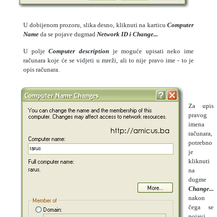
U dobijenom prozoru, slika desno, kliknuti na karticu
Computer
Name
da se pojave dugmad
Network ID i Change...
U polje
C
omputer description
je moguće upisati neko ime
računara koje će se vidjeti u mreži, ali to nije pravo ime - to je
opis računara.
Za upis
pravog
imena
računara,
potrebno
je
kliknuti
na
dugme
Change...
nakon
čega se
pojavi