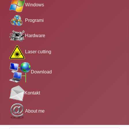
Windows
Programi
Hardware
Laser cutting
Download
Kontakt
About me