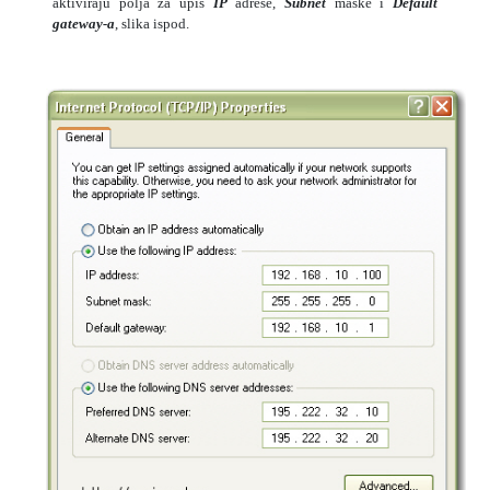
aktiviraju polja za upis
IP
adrese,
Subnet
maske i
Default
gateway-a
, slika ispod.