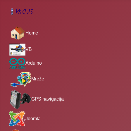
Home
VB
Arduino
Mreže
GPS navigacija
Joomla