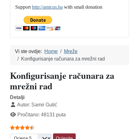
Support
http://amicus.ba
with small donation
Vi ste ovdje:
Home
Mreže
Konfigurisanje računara za mrežni rad
Konfigurisanje računara za
mrežni rad
Detalji
Autor:
Samir Gutić
Pročitano: 48131 puta
Ocjene članaka:
4.5
(
5
glasova)
Molimo ocijenite