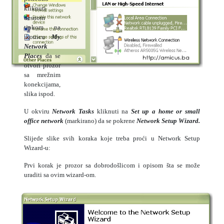
kliknuti
desnom
tipkom na
ikonicu
My
Network
Places
da se
otvori prozor
sa mrežnim
konekcijama,
slika ispod.
U okviru
Network Tasks
kliknuti na
Set up a home or
small
office network
(markirano) da se pokrene
Network Setup Wizard.
Slijede slike svih koraka koje treba proći u Network Setup
Wizard-u:
Prvi korak je prozor sa dobrodošlicom i opisom šta se može
uraditi sa ovim wizard-om.