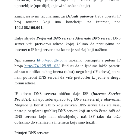
upotrebljiv (npr. dijeljenje wireless konekcije).
Znači, na svim računarima, za
Default gateway
treba upisati IP
broj router-a koji ima konekciju na internet, npr.
192.168.100.001.
Dalje slijede
Preferred DNS server
i
Alternate DNS server
. DNS
server vrši pretvorbu adrese kojoj želimo da pristupimo na
internet u IP broj server-a na kome je sadržaj koji tražimo.
Npr. stranici
http://google.com
možemo pristupiti i putem IP
broja
http://74.125.95.103/
. Budući da je ljudima lakše pamtiti
adresu u obliku nekog imena (tekst) nego broj (IP adresa), to su
nam potrebni DNS serveri da vrše pretvorbu iz jedne u drugu
formu adrese.
IP adresu DNS servera obično daje ISP (
Internet Service
Provider)
, ali upotreba upravo tog DNS servera nije obavezna.
Moguće je koristiti bilo koji aktivan DNS server. Čak šta više,
postoje besplatni (public) DNS serveri koji su vrlo često brži od
DNS servera koje nam obezbjeđuje naš ISP tako da brže
dolazimo do stranice na internetu koju smo tražili.
Primjeri DNS servera: