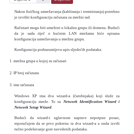
Nakon fizičkog umrežavanja (kabliranja i terminiranja) potrebno
je izvršiti konfiguraciju računara za mrežni rad.
Računari mogu biti umeženi u lokalnu grupu ili domenu. Budući
da je sada riječ o kućnim LAN mrežama biće opisana
konfiguracija umrežavanja u mrežnu grupu.
Konfiguracija podrazumijeva upis sljedećih podataka:
1. mrežna grupa u kojoj su računari
2. IP broj računara
3. ime računara
Windows XP ima dva wizard-a (čarobnjaka) koji služe za
konfiguraciju mreže. To su
Network Identification Wizard i
Network Setup Wizard
.
Budući da wizard-i uglavnom naprave nepotpun posao,
reporučujem da se prvo pokrenu ta dva wizard-a a onda izvrši
ručno podešavanje gore navedenih podataka.